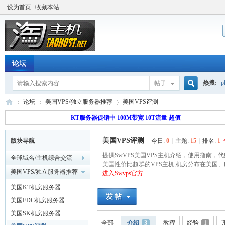
设为首页
收藏本站
论坛
热搜:
p
帖子
搜
论坛
美国VPS/独立服务器推荐
美国VPS评测
流量价
KT服务器促销中 100M带宽 10T流量 超值
美国VPS评测
版块导航
今日:
0
|
主题:
15
|
排名:
1
索
淘
»
›
›
提供SwVPS美国VPS主机介绍，使用指南，
全球域名/主机综合交流
美国性价比超群的VPS主机,机房分布在美国
美国VPS/独立服务器推荐
进入Swvps官方
美国KT机房服务器
美国FDC机房服务器
美国SK机房服务器
全部
介绍
3
教程
经验
1