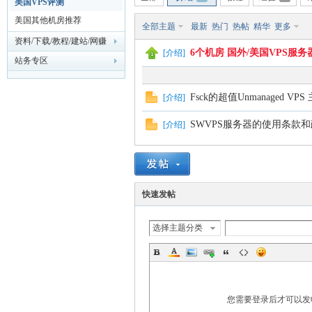
美国VPS评测
美国其他机房推荐
全部主题
最新
热门
热帖
精华
更多
主
资料/下载/教程/建站/网赚
6个机房 国外/美国VPS服务
[
介绍
]
站务专区
Fsck的超值Unmanaged VPS
[
介绍
]
SWVPS服务器的使用条款和
[
介绍
]
机
快速发帖
选择主题分类
您需要登录后才可以
论