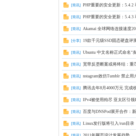
PHP重要的安全更新：5.4.2 和 
[
简讯
]
PHP重要的安全更新：5.4.3 和 
[
简讯
]
Akamai:全球网络连接速度2
[
简讯
]
19款千元级SSD固态硬盘评
[
分享
]
Ubuntu 中文名称正式命名“
[
简讯
]
宽带反垄断案或将终结：重
[
简讯
]
nstagram效仿Tumblr 
[
简讯
]
腾讯去年8月4000万元 完成
[
简讯
]
IPv4被使用殆尽 亚太区引领I
[
简讯
]
百度与DNSPod展开合作
[
简讯
]
Linux发行版将引入/run目录
[
简讯
]
2011年网页设计发展趋势
[
简讯
]