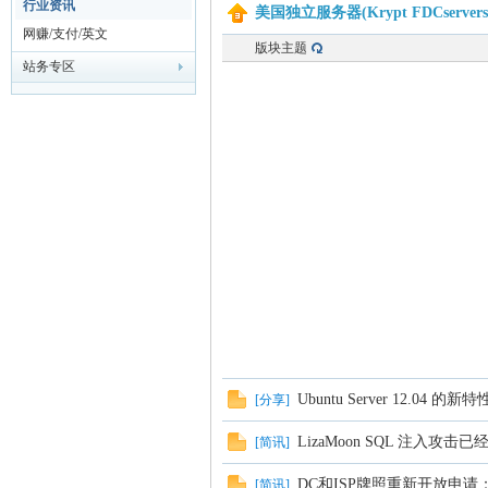
行业资讯
美国独立服务器(Krypt FDCserv
网赚/支付/英文
主
版块主题
站务专区
机
Ubuntu Server 12.04 的
[
分享
]
LizaMoon SQL 注入攻击
[
简讯
]
论
DC和ISP牌照重新开放申请
[
简讯
]