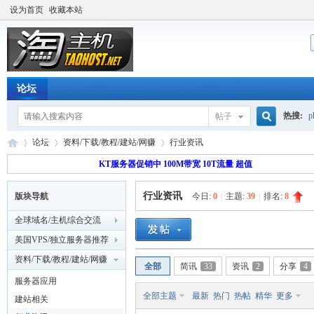
设为首页
收藏本站
论坛
热搜:
p
帖子
搜
论坛
资料/下载/教程/建站/网赚
行业资讯
流量价
KT服务器促销中 100M带宽 10T流量 超值
行业资讯
版块导航
今日:
0
|
主题:
39
|
排名:
8
索
淘
»
›
›
全球域名/主机综合交流
美国VPS/独立服务器推荐
资料/下载/教程/建站/网赚
全部
简讯
33
资讯
2
分享
4
服务器应用
全部主题
最新
热门
热帖
精华
更多
建站相关