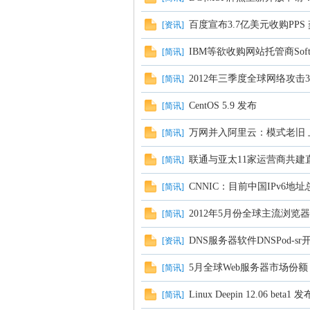
百度宣布3.7亿美元收购PPS
[
资讯
]
IBM等欲收购网站托管商SoftL
[
简讯
]
2012年三季度全球网络攻击
[
简讯
]
CentOS 5.9 发布
[
简讯
]
万网并入阿里云：模式老旧 
[
简讯
]
坛
联通与亚太11家运营商共建
[
简讯
]
CNNIC：目前中国IPv6地
[
简讯
]
2012年5月份全球主流浏览
[
简讯
]
DNS服务器软件DNSPod-sr
[
资讯
]
5月全球Web服务器市场份额：N
[
简讯
]
Linux Deepin 12.06 beta1 发
[
简讯
]