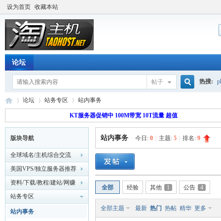
设为首页
收藏本站
论坛
热搜:
p
帖子
搜
论坛
站务专区
站内事务
流量价
KT服务器促销中 100M带宽 10T流量 超值
站内事务
版块导航
今日:
0
|
主题:
5
|
排名:
9
索
淘
»
›
›
全球域名/主机综合交流
美国VPS/独立服务器推荐
资料/下载/教程/建站/网赚
全部
经验
其他
1
公告
4
站务专区
全部主题
最新
热门
热帖
精华
更多
站内事务