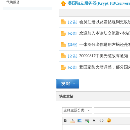
代购服务
美国独立服务器(Krypt FDCserv
主
会员注册以及发帖规则更改
[
公告
]
欢迎加入本论坛交流群-本
[
公告
]
一张图分出你是用左脑还是右
[
其他
]
20090817中美光缆故障通知
[
公告
]
受国家防火墙调整，部分国
[
公告
]
机
快速发帖
选择主题分类
论