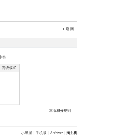
返 回
字符
高级模式
本版积分规则
小黑屋
|
手机版
|
Archiver
|
淘主机