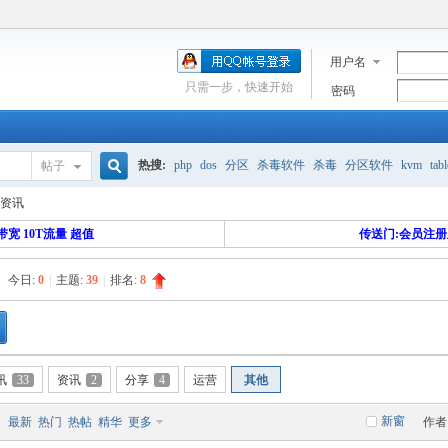
用户名
只需一步，快速开始
密码
热搜:
php
dos
分区
杀毒软件
杀毒
分区软件
kvm
tabl
帖子
搜
资讯
流量价格
seo
数据库1G限制
IDC赚钱
加ip
硬盘
安全
带宽 10T流量 超值
传送门:会员注
今日:
0
|
主题:
39
|
排名:
8
索
讯
33
资讯
2
分享
4
运营
其他
新窗
最新
热门
热帖
精华
更多
作者