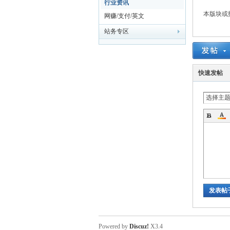
行业资讯
本版块或
网赚/支付/英文
主
站务专区
快速发帖
选择主
机
发表帖
论
Powered by
Discuz!
X3.4