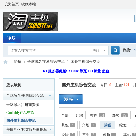
设为首页
收藏本站
论坛
热搜:
p
帖子
搜
论坛
全球域名/主机综合交流
国外主机综合交流
流量价
KT服务器促销中 100M带宽 10T流量 超值
国外主机综合交流
版块导航
今日:
0
|
主题:
121
|
排
索
淘
»
›
›
全球域名/主机综合交流
全球域名注册商资源
Godaddy产品交流
全部
介绍
教程
14
经验
19
国外主机综合交流
其他
5
介绍
7
教程
经验
美国VPS/独立服务器推荐
经验
5
评测
2
求助
1
其他
2