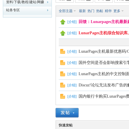
资料/下载/教程/建站/网赚
站务专区
全部主题
最新
热门
热帖
精华
更多
主
回馈：Lunarpages主机
[
介绍
]
LunarPages主机综合知识库
[
介绍
]
LunarPages主机最新优惠码/
[
介绍
]
国外空间是否会影响搜索引
[
介绍
]
机
LunarPages主机的中文控制
[
介绍
]
Discuz!论坛无法发布广告
[
介绍
]
国内银行卡购买LunarPage
[
介绍
]
快速发帖
论