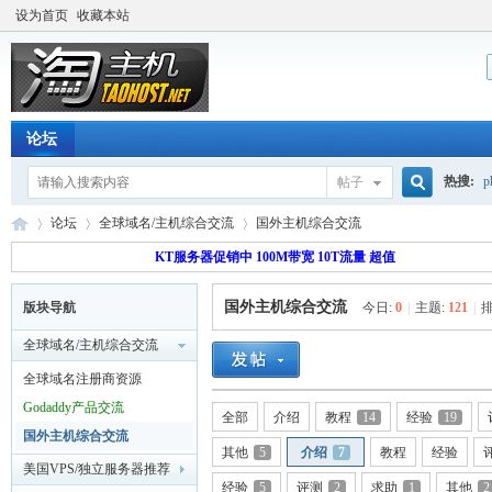
设为首页
收藏本站
论坛
热搜:
p
帖子
搜
论坛
全球域名/主机综合交流
国外主机综合交流
流量价
KT服务器促销中 100M带宽 10T流量 超值
国外主机综合交流
版块导航
今日:
0
|
主题:
121
|
排
索
淘
»
›
›
全球域名/主机综合交流
全球域名注册商资源
Godaddy产品交流
全部
介绍
教程
14
经验
19
国外主机综合交流
其他
5
介绍
7
教程
经验
美国VPS/独立服务器推荐
经验
5
评测
2
求助
1
其他
2