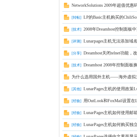
NetworkSolutions 2009年超值
LP的Basic主机购买的ChiliS
[
转帖
]
2008年Dreamhost控制面
[
技术
]
Lunarpages主机无法添加
[
评测
]
Dreamhost关闭telnet功能
[
分享
]
坛
Dreamhost 2008年控制面
[
技术
]
为什么选用国外主机——海外虚拟
LunarPages主机的使用政策Lunarpa
[
其他
]
用OutLook和FoxMail设置
[
经验
]
LunarPages主机如何使
[
经验
]
LunarPages主机如何购买独立
[
经验
]
LunarPages选择中文界
[
经验
]