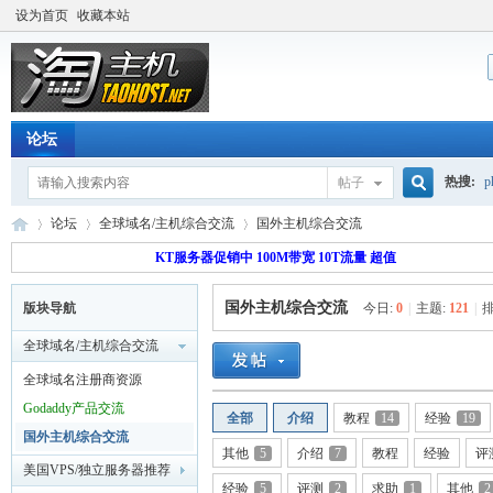
设为首页
收藏本站
论坛
热搜:
p
帖子
搜
论坛
全球域名/主机综合交流
国外主机综合交流
流量价
KT服务器促销中 100M带宽 10T流量 超值
国外主机综合交流
版块导航
今日:
0
|
主题:
121
|
排
索
淘
»
›
›
全球域名/主机综合交流
全球域名注册商资源
Godaddy产品交流
全部
介绍
教程
14
经验
19
国外主机综合交流
其他
5
介绍
7
教程
经验
评
美国VPS/独立服务器推荐
经验
5
评测
2
求助
1
其他
2