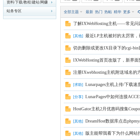
资料/下载/教程/建站/网赚
站务专区
全部主题
最新
热门
热帖
精华
更多
主
了解IXWebHosting主机——常
最近LP主机被封的太厉害，
[
其他
]
切勿删除或更改IX目录下的cgi-bi
IXWebHosting首页改版了，新界
注册IXwebhosting主机附送域名的
机
Lunarpages主机上传/下载
[
求助
]
LunarPages中如何连接ACC
[
分享
]
HostGator主机2月优惠码搜集Coupo
DreamHost数据库点击phpm
[
其他
]
版主能帮我看下为什么网站打开变
[
其他
]
论