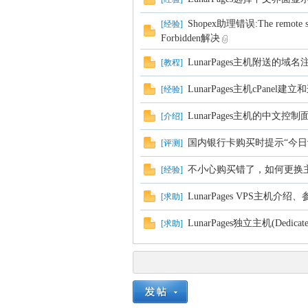
Shopex助理错误:The remote serv
[
经验
]
Forbidden解决
LunarPages主机附送的域
[
教程
]
LunarPages主机cPanel
[
经验
]
LunarPages主机的中文控制
[
介绍
]
国内银行卡购买时提示“今日
[
评测
]
不小心购买错了，如何更换
[
经验
]
LunarPages VPS主机介
[
求助
]
LunarPages独立主机(Dedic
[
求助
]