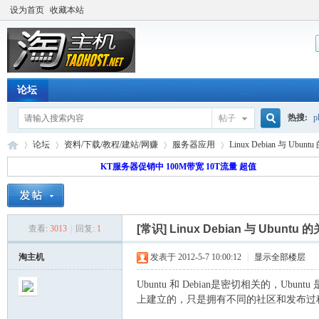
设为首页
收藏本站
论坛
热搜:
p
帖子
搜
论坛
资料/下载/教程/建站/网赚
服务器应用
Linux Debian 与 Ubun
流量价
KT服务器促销中 100M带宽 10T流量 超值
索
淘
»
›
›
›
[常识]
Linux Debian 与 Ubuntu 
查看:
3013
|
回复:
1
淘主机
发表于 2012-5-7 10:00:12
|
显示全部楼层
Ubuntu 和 Debian是密切相关的，Ubunt
上建立的，只是拥有不同的社区和发布过