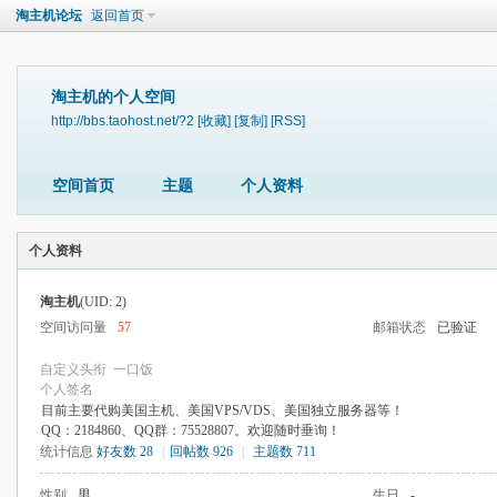
淘主机论坛
返回首页
淘主机的个人空间
http://bbs.taohost.net/?2
[收藏]
[复制]
[RSS]
空间首页
主题
个人资料
个人资料
淘主机
(UID: 2)
空间访问量
57
邮箱状态
已验证
自定义头衔
一口饭
个人签名
目前主要代购美国主机、美国VPS/VDS、美国独立服务器等！
QQ：2184860、QQ群：75528807。欢迎随时垂询！
统计信息
好友数 28
|
回帖数 926
|
主题数 711
性别
男
生日
-