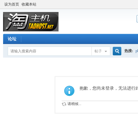
设为首页
收藏本站
论坛
热搜:
p
帖子
搜
流量价
索
抱歉，您尚未登录，无法进行
请稍候...