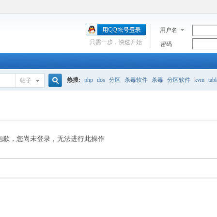
用户名
只需一步，快速开始
密码
热搜:
php
dos
分区
杀毒软件
杀毒
分区软件
kvm
tabl
帖子
搜
流量价格
seo
数据库1G限制
IDC赚钱
加ip
硬盘
安全
索
抱歉，您尚未登录，无法进行此操作