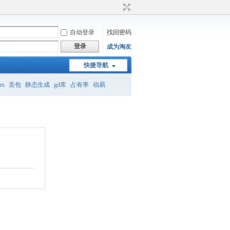
自动登录
找回密码
登录
成为淘友
快捷导航
es
丢包
静态生成
gd库
占有率
动易
远程登录