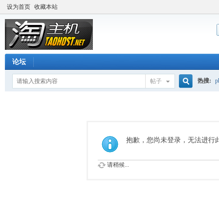
设为首页
收藏本站
论坛
热搜:
p
帖子
搜
流量价
索
抱歉，您尚未登录，无法进行
请稍候...