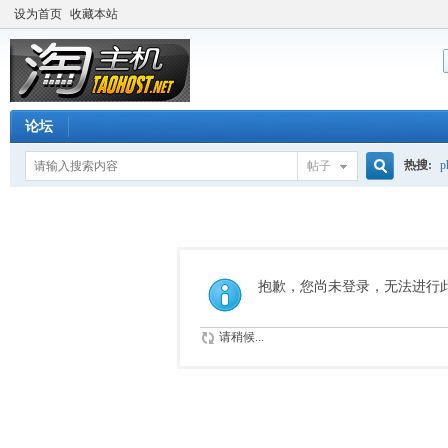
设为首页
收藏本站
论坛
热搜:
p
帖子
搜
流量价
索
抱歉，您尚未登录，无法进行
请稍候...