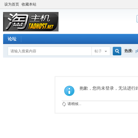
设为首页
收藏本站
论坛
热搜:
p
帖子
搜
流量价
索
抱歉，您尚未登录，无法进行
请稍候...