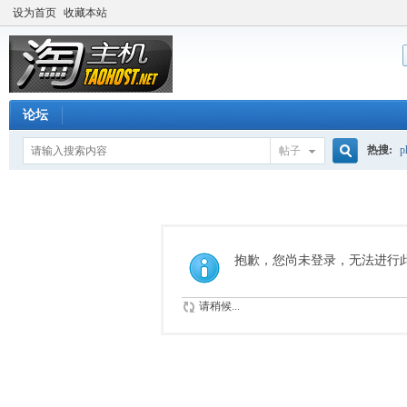
设为首页
收藏本站
论坛
热搜:
p
帖子
搜
流量价
索
抱歉，您尚未登录，无法进行
请稍候...